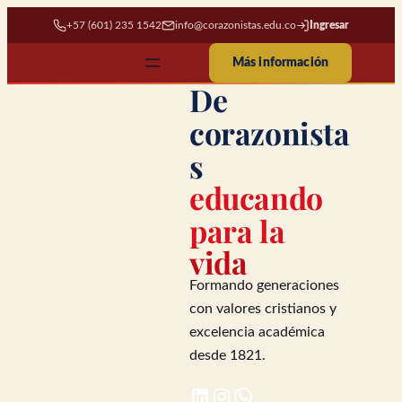
Saltar al contenido
+57 (601) 235 1542
info@corazonistas.edu.co
Ingresar
Más información
De
corazonista
s
educando
para la
vida
Formando generaciones
con valores cristianos y
excelencia académica
desde 1821.
LinkedIn
Instagram
WhatsApp