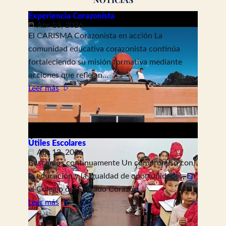
Experiencia Corazonista
Abr 13, 2026
El CARISMA Corazonista en acción La
comunidad educativa corazonista continúa
fortaleciendo su misión formativa mediante
acciones que reflejan…
Leer más
Útiles Escolares
Abr 13, 2026
Buscamos continuamente Un compromiso con
la educación y la igualdad de oportunidades. En
el Colegio del Sagrado Corazón…
Leer más