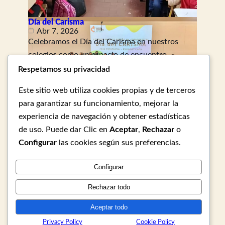
Día del Carisma
Abr 7, 2026
Celebramos el Día del Carisma en nuestros
colegios como un espacio de encuentro,
reflexión y renovación del compromiso…
Respetamos su privacidad
Leer más
Este sitio web utiliza cookies propias y de terceros
para garantizar su funcionamiento, mejorar la
experiencia de navegación y obtener estadísticas
Ver más
de uso. Puede dar Clic en
Aceptar
,
Rechazar
o
Configurar
las cookies según sus preferencias.
Corazonistas
Configurar
About
Privacy
Social
Rechazar todo
Team
Privacy Policy
Facebook
Aceptar todo
History
Terms and Conditions
Instagram
Privacy Policy
Cookie Policy
Careers
Contact Us
Twitter/X