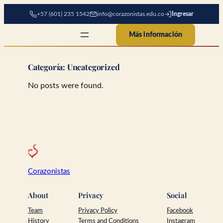
Saltar al contenido
+57 (601) 235 1542
info@corazonistas.edu.co
Ingresar
Más información
Categoría:
Uncategorized
No posts were found.
Corazonistas
About
Privacy
Social
Team
Privacy Policy
Facebook
History
Terms and Conditions
Instagram